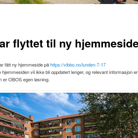
ar flyttet til ny hjemmesid
ar fått ny hjemmeside på
https://vibbo.no/lunden-7-17
hjemmesiden vil ikke bli oppdatert lenger, og relevant informasjon er fl
m er OBOS egen løsning.