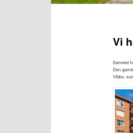
Hovedmeny
Vi h
Sameiet h
Den gamle 
Vibbo, so