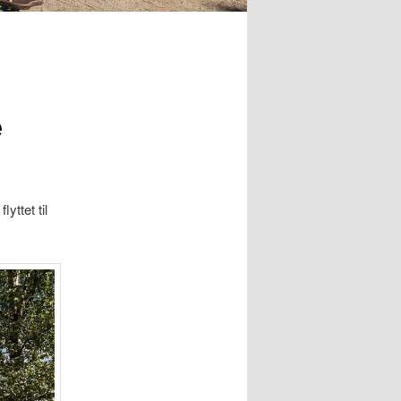
e
yttet til